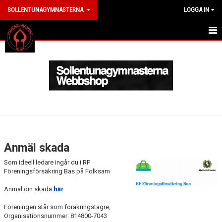
SOLLENTUNAGYMNASTERNA
LOGGA IN
HEM
ANMÄL DIG HÄR
OM KLUBBEN
LEDARE
LEDARBANK
Anmäl skada
UTBILDNING
Som ideell ledare ingår du i RF
Föreningsförsäkring Bas på Folksam
LÄRLINGSUTBILDNINGEN
Anmäl din skada
här
VID SKADA
Föreningen står som föräkringstagre,
Organisationsnummer: 814800-7043