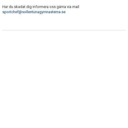
MEDLEM
Har du skadat dig informera oss gärna via mail
sportchef@sollentunagymnasterna.se
ARRANGEMANG
KLÄDER
NYHETER
KONTAKT