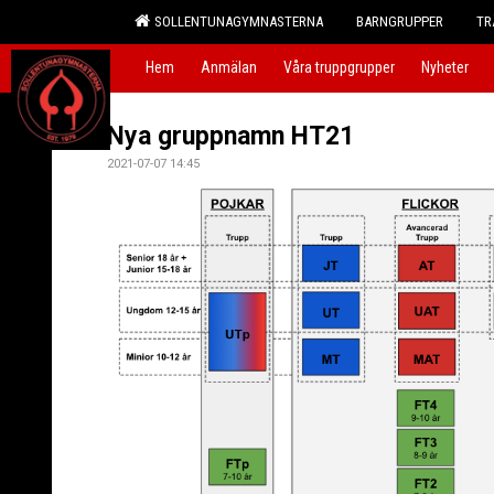
SOLLENTUNAGYMNASTERNA
BARNGRUPPER
TR
Hem
Anmälan
Våra truppgrupper
Nyheter
Nya gruppnamn HT21
2021-07-07 14:45