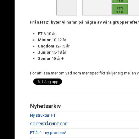
Från HT21 byter vi namn på några av våra grupper efter
FT
6-10 år
Minior
10-12 år
Ungdom
12-15 år
Junior
15-18 år
Senior
18 år +
För att läsa mer om vad som mer specifikt skiljer sig mellan 
Nyhetsarkiv
Ny struktur: FT
SG FRISTÅENDE COP
FT år 1 - ny process!