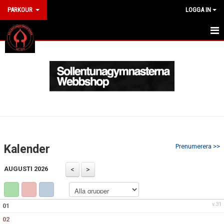
PARKOUR
LOGGA IN
HEM
ANMÄL DIG HÄR
GRUPPER & TRÄNINGSTIDER
NYHETER
KALENDER
Kalender
Prenumerera >>
BILDGALLERI
AUGUSTI 2026
KONTAKT
v.31
01
02