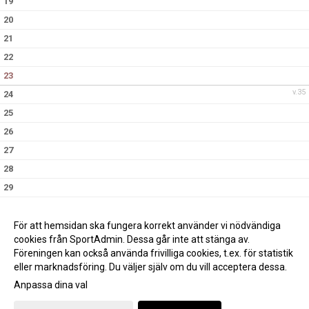
19
20
21
22
23
v.35
24
25
26
27
28
29
30
v.36
31
För att hemsidan ska fungera korrekt använder vi nödvändiga
cookies från SportAdmin. Dessa går inte att stänga av.
Föreningen kan också använda frivilliga cookies, t.ex. för statistik
eller marknadsföring. Du väljer själv om du vill acceptera dessa.
Anpassa dina val
Cookie-inställningar
Gå till Webbversion