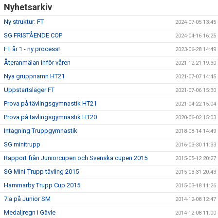
Nyhetsarkiv
Ny struktur: FT
2024-07-05 13:45
SG FRISTÅENDE COP
2024-04-16 16:25
FT år 1 - ny process!
2023-06-28 14:49
Återanmälan inför våren
2021-12-21 19:30
Nya gruppnamn HT21
2021-07-07 14:45
Uppstartsläger FT
2021-07-06 15:30
Prova på tävlingsgymnastik HT21
2021-04-22 15:04
Prova på tävlingsgymnastik HT20
2020-06-02 15:03
Intagning Truppgymnastik
2018-08-14 14:49
SG minitrupp
2016-03-30 11:33
Rapport från Juniorcupen och Svenska cupen 2015
2015-05-12 20:27
SG Mini-Trupp tävling 2015
2015-03-31 20:43
Hammarby Trupp Cup 2015
2015-03-18 11:26
7:a på Junior SM
2014-12-08 12:47
Medaljregn i Gävle
2014-12-08 11:00