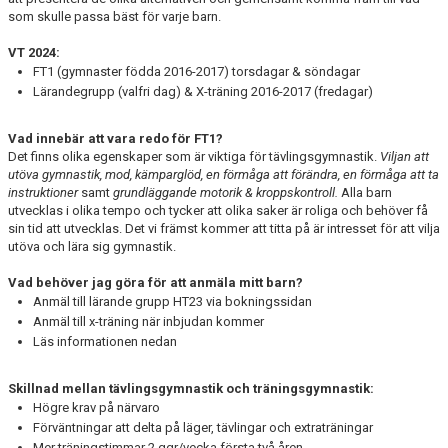
som skulle passa bäst för varje barn.
VT 2024:
FT1 (gymnaster födda 2016-2017) torsdagar & söndagar
Lärandegrupp (valfri dag) & X-träning 2016-2017 (fredagar)
Vad innebär att vara redo för FT1?
Det finns olika egenskaper som är viktiga för tävlingsgymnastik.
Viljan att
utöva gymnastik, mod, kämparglöd, en förmåga att förändra, en förmåga att ta
instruktioner
samt
grundläggande motorik & kroppskontroll.
Alla barn
utvecklas i olika tempo och tycker att olika saker är roliga och behöver få
sin tid att utvecklas. Det vi främst kommer att titta på är intresset för att vilja
utöva och lära sig gymnastik.
Vad behöver jag göra för att anmäla mitt barn?
Anmäl till lärande grupp HT23 via bokningssidan
Anmäl till x-träning när inbjudan kommer
Läs informationen nedan
Skillnad mellan tävlingsgymnastik och träningsgymnastik:
Högre krav på närvaro
Förväntningar att delta på läger, tävlingar och extraträningar
Mer träningstimmar 2 ggr/vecka första två åren