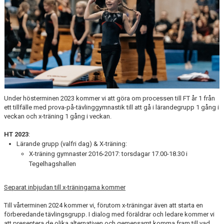
Under hösterminen 2023 kommer vi att göra om processen till FT år 1 från
ett tillfälle med prova-på-tävlinggymnastik till att gå i lärandegrupp 1 gång i
veckan och x-träning 1 gång i veckan.
HT 2023
:
Lärande grupp (valfri dag) & X-träning:
X-träning gymnaster 2016-2017: torsdagar 17.00-18.30 i
Tegelhagshallen
Separat inbjudan till x-träningarna kommer
Till vårterminen 2024 kommer vi, förutom x-träningar även att starta en
förberedande tävlingsgrupp. I dialog med föräldrar och ledare kommer vi
att presentera de olika alternativen och gemensamt komma fram till vad