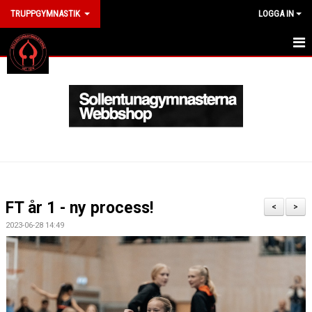
TRUPPGYMNASTIK
LOGGA IN
HEM
ANMÄLAN
VÅRA TRUPPGRUPPER
NYHETER
BILDGALLERI
FT år 1 - ny process!
<
>
KONTAKT
2023-06-28 14:49