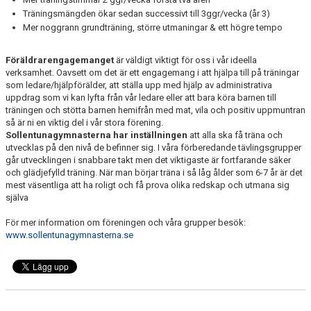
Träningsmängden ökar sedan successivt till 3ggr/vecka (år 3)
Mer noggrann grundträning, större utmaningar & ett högre tempo
Föräldrarengagemanget
är väldigt viktigt för oss i vår ideella
verksamhet. Oavsett om det är ett engagemang i att hjälpa till på träningar
som ledare/hjälpförälder, att ställa upp med hjälp av administrativa
uppdrag som vi kan lyfta från vår ledare eller att bara köra barnen till
träningen och stötta barnen hemifrån med mat, vila och positiv uppmuntran
så är ni en viktig del i vår stora förening.
Sollentunagymnasterna har inställningen
att alla ska få träna och
utvecklas på den nivå de befinner sig. I våra förberedande tävlingsgrupper
går utvecklingen i snabbare takt men det viktigaste är fortfarande säker
och glädjefylld träning. När man börjar träna i så låg ålder som 6-7 år är det
mest väsentliga att ha roligt och få prova olika redskap och utmana sig
själva
För mer information om föreningen och våra grupper besök:
www.sollentunagymnasterna.se