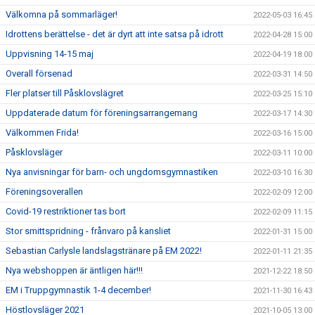
Välkomna på sommarläger!
2022-05-03 16:45
Idrottens berättelse - det är dyrt att inte satsa på idrott
2022-04-28 15:00
Uppvisning 14-15 maj
2022-04-19 18:00
Overall försenad
2022-03-31 14:50
Fler platser till Påsklovslägret
2022-03-25 15:10
Uppdaterade datum för föreningsarrangemang
2022-03-17 14:30
Välkommen Frida!
2022-03-16 15:00
Påsklovsläger
2022-03-11 10:00
Nya anvisningar för barn- och ungdomsgymnastiken
2022-03-10 16:30
Föreningsoverallen
2022-02-09 12:00
Covid-19 restriktioner tas bort
2022-02-09 11:15
Stor smittspridning - frånvaro på kansliet
2022-01-31 15:00
Sebastian Carlysle landslagstränare på EM 2022!
2022-01-11 21:35
Nya webshoppen är äntligen här!!!
2021-12-22 18:50
EM i Truppgymnastik 1-4 december!
2021-11-30 16:43
Höstlovsläger 2021
2021-10-05 13:00