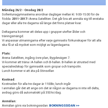
KONTAKT
Måndag 26/2 - Onsdag 28/2
Sollentunagymnasterna anordnar dagläger mellan kl. 9.00-15.00 för de
födda
2011-2017
i Arena Satelliten. Det går bra att anmäla sig till enstaka
dagar eller alla tre dagarna så länge det finns platser kvar.
Deltagarna kommer att delas upp i grupper utefter ålder och
träningsmängd.
Vi anpassar utmaningarna efter varje gymnasts förkunskaper för att alla
ska få ut så mycket som möjligt av lägerdagarna.
Plats:
Arena Satelliten, ingång övre plan, Bygdevägen 7.
Vi kommer att träna i A-hallen och B-hallen. B-hallen är utrustad med
specialredskap för gymnastik som gropar och trampolin.
Lunch kommer vi att äta på Stinsvillan
Kostnad:
Kostnaden för alla tre dagar är 1100kr, lunch ingår
I anmälan går det att ange om det är någon av dagarna ni inte vill delta,
avdrag görs då automatiskt på 350 kr/dag.
Anmälan:
Anmälan görs via bokningssidan:
BOKNINGSSIDAN >>