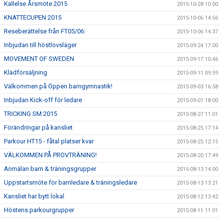
Kallelse Årsmöte 2015
2015-10-28 10:00
KNATTECUPEN 2015
2015-10-06 14:56
Reseberättelse från FT05/06:
2015-10-06 14:37
Inbjudan till höstlovsläger
2015-09-24 17:00
MOVEMENT OF SWEDEN
2015-09-17 10:46
Klädförsäljning
2015-09-11 09:59
Välkommen på Öppen barngymnastik!
2015-09-03 16:58
Inbjudan Kick-off för ledare
2015-09-01 18:00
TRICKING SM 2015
2015-08-27 11:01
Förändringar på kansliet
2015-08-25 17:14
Parkour HT15 - fåtal platser kvar
2015-08-25 12:15
VÄLKOMMEN PÅ PROVTRÄNING!
2015-08-20 17:49
Anmälan barn & träningsgrupper
2015-08-13 14:00
Uppstartsmöte för barnledare & träningsledare
2015-08-13 13:21
Kansliet har bytt lokal
2015-08-12 13:42
Höstens parkourgrupper
2015-08-11 11:01