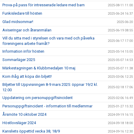
Prova-på pass för intresserade ledare med barn
2025-08-11 11:00
Funkisledare till hösten
2025-06-24 16:37
Glad midsommar!
2025-06-20
Aviseringar och återanmälan
2025-06-19 08:55
Vill du sitta med i styrelsen och vara med och påverka
2025-06-17 17:00
föreningens arbete framåt?
Information inför hösten
2025-05-14 15:05
Sommarläger 2025
2025-05-07 14:53
Märkestagningen & Klubbmedaljen 10 maj
2025-05-07 11:38
Kom ihåg att köpa din biljett!
2025-03-06 12:25
Biljetter till Uppvisningen 8-9 mars 2025: öppnar 19/2 kl.
2025-02-18 17:06
12.00
Uppdatering om personuppgiftsincident
2025-02-06 16:49
Personuppgiftsincident - information till medlemmar
2025-01-27 15:32
Årsmöte 10 oktober 2024
2024-09-19 16:15
Höstlovsläger 2024
2024-09-18 18:00
Kansliets öppettid vecka 38, 18/9
2024-09-16 12:30