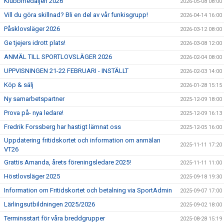
Klubbmedaljen 2026
2026-05-08 08:00
Vill du göra skillnad? Bli en del av vår funkisgrupp!
2026-04-14 16:00
Påsklovsläger 2026
2026-03-12 08:00
Ge tjejers idrott plats!
2026-03-08 12:00
ANMÄL TILL SPORTLOVSLÄGER 2026
2026-02-04 08:00
UPPVISNINGEN 21-22 FEBRUARI - INSTÄLLT
2026-02-03 14:00
Köp & sälj
2026-01-28 15:15
Ny samarbetspartner
2025-12-09 18:00
Prova på- nya ledare!
2025-12-09 16:13
Fredrik Forssberg har hastigt lämnat oss
2025-12-05 16:00
Uppdatering fritidskortet och information om anmälan
2025-11-11 17:20
VT26
Grattis Amanda, årets föreningsledare 2025!
2025-11-11 11:00
Höstlovsläger 2025
2025-09-18 19:30
Information om Fritidskortet och betalning via SportAdmin
2025-09-07 17:00
Lärlingsutbildningen 2025/2026
2025-09-02 18:00
Terminsstart för våra breddgrupper
2025-08-28 15:19