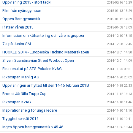
Uppvisning 2015 - stort tack!
2015-02-16 16:29
Film från nyårsgympan
2015-01-13 13:29
Öppen Barngymnastik
2015-01-12 14:39
Platser våren 2015
2015-01-08 18:03
Information om köhantering och vårens grupper
2014-12-10 18:15
7:a på Junior SM
2014-12-08 12:45
HOOKED 2014 - Europeiska Tricking Mästerskapen
2014-12-01 14:30
Silver i Scandinavian Street Workout Open
2014-12-01 14:09
Fina resultat på STG-Pokalen KvAG
2014-11-25 09:51
Rikscupen Manlig AG
2014-11-20 23:02
Uppvisningen är flyttad till den 14-15 februari 2015!
2014-11-18 22:33
Brons i Järfälla Trupp Cup
2014-11-12 14:13
Rikscupen KvAG
2014-11-10 11:46
Inspirationshelg för unga ledare
2014-11-10 11:10
Trygghetsenkät 2014
2014-11-10 10:41
Ingen öppen barngymnastik v.45-46
2014-11-06 10:44