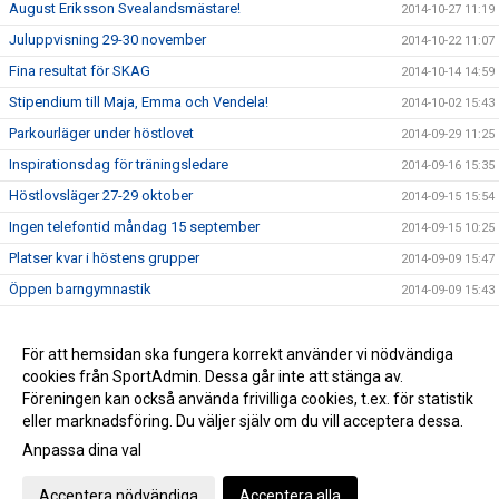
August Eriksson Svealandsmästare!
2014-10-27 11:19
Juluppvisning 29-30 november
2014-10-22 11:07
Fina resultat för SKAG
2014-10-14 14:59
Stipendium till Maja, Emma och Vendela!
2014-10-02 15:43
Parkourläger under höstlovet
2014-09-29 11:25
Inspirationsdag för träningsledare
2014-09-16 15:35
Höstlovsläger 27-29 oktober
2014-09-15 15:54
Ingen telefontid måndag 15 september
2014-09-15 10:25
Platser kvar i höstens grupper
2014-09-09 15:47
Öppen barngymnastik
2014-09-09 15:43
Anmäl dig till lärlingsutbildningen!
2014-07-01 11:23
Elina och Delia reder ut vad våra värdeord betyder :)
För att hemsidan ska fungera korrekt använder vi nödvändiga
2014-02-27 15:48
cookies från SportAdmin. Dessa går inte att stänga av.
Kom till Satelliten med din skola/förskola!
2013-10-08 10:19
Föreningen kan också använda frivilliga cookies, t.ex. för statistik
eller marknadsföring. Du väljer själv om du vill acceptera dessa.
Anpassa dina val
Cookie-inställningar
Gå till Webbversion
Acceptera nödvändiga
Acceptera alla