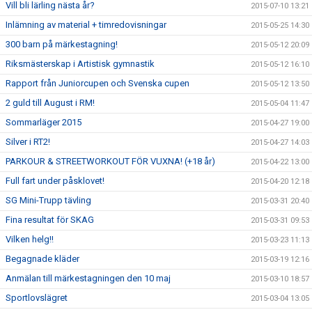
Vill bli lärling nästa år?
2015-07-10 13:21
Inlämning av material + timredovisningar
2015-05-25 14:30
300 barn på märkestagning!
2015-05-12 20:09
Riksmästerskap i Artistisk gymnastik
2015-05-12 16:10
Rapport från Juniorcupen och Svenska cupen
2015-05-12 13:50
2 guld till August i RM!
2015-05-04 11:47
Sommarläger 2015
2015-04-27 19:00
Silver i RT2!
2015-04-27 14:03
PARKOUR & STREETWORKOUT FÖR VUXNA! (+18 år)
2015-04-22 13:00
Full fart under påsklovet!
2015-04-20 12:18
SG Mini-Trupp tävling
2015-03-31 20:40
Fina resultat för SKAG
2015-03-31 09:53
Vilken helg!!
2015-03-23 11:13
Begagnade kläder
2015-03-19 12:16
Anmälan till märkestagningen den 10 maj
2015-03-10 18:57
Sportlovslägret
2015-03-04 13:05