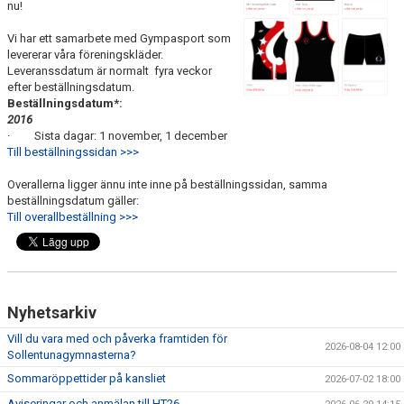
KONTAKT
nu!
Vi har ett samarbete med Gympasport som
levererar våra föreningskläder.
Leveranssdatum är normalt fyra veckor
efter beställningsdatum.
Beställningsdatum*:
2016
· Sista dagar: 1 november, 1 december
Till beställningssidan >>>
Overallerna ligger ännu inte inne på beställningssidan, samma
beställningsdatum gäller:
Till overallbeställning >>>
Nyhetsarkiv
Vill du vara med och påverka framtiden för
2026-08-04 12:00
Sollentunagymnasterna?
Sommaröppettider på kansliet
2026-07-02 18:00
Aviseringar och anmälan till HT26