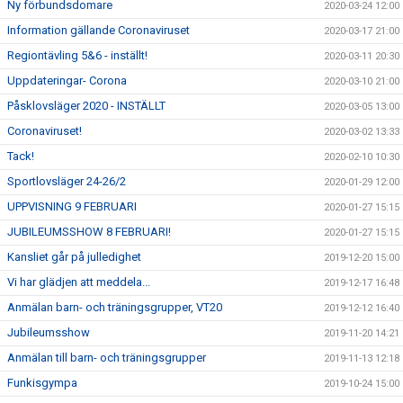
Ny förbundsdomare
2020-03-24 12:00
Information gällande Coronaviruset
2020-03-17 21:00
Regiontävling 5&6 - inställt!
2020-03-11 20:30
Uppdateringar- Corona
2020-03-10 21:00
Påsklovsläger 2020 - INSTÄLLT
2020-03-05 13:00
Coronaviruset!
2020-03-02 13:33
Tack!
2020-02-10 10:30
Sportlovsläger 24-26/2
2020-01-29 12:00
UPPVISNING 9 FEBRUARI
2020-01-27 15:15
JUBILEUMSSHOW 8 FEBRUARI!
2020-01-27 15:15
Kansliet går på julledighet
2019-12-20 15:00
Vi har glädjen att meddela...
2019-12-17 16:48
Anmälan barn- och träningsgrupper, VT20
2019-12-12 16:40
Jubileumsshow
2019-11-20 14:21
Anmälan till barn- och träningsgrupper
2019-11-13 12:18
Funkisgympa
2019-10-24 15:00