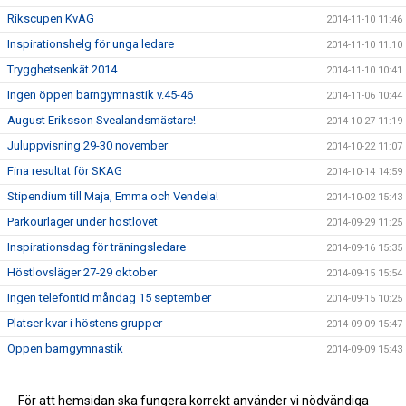
Rikscupen KvAG
2014-11-10 11:46
Inspirationshelg för unga ledare
2014-11-10 11:10
Trygghetsenkät 2014
2014-11-10 10:41
Ingen öppen barngymnastik v.45-46
2014-11-06 10:44
August Eriksson Svealandsmästare!
2014-10-27 11:19
Juluppvisning 29-30 november
2014-10-22 11:07
Fina resultat för SKAG
2014-10-14 14:59
Stipendium till Maja, Emma och Vendela!
2014-10-02 15:43
Parkourläger under höstlovet
2014-09-29 11:25
Inspirationsdag för träningsledare
2014-09-16 15:35
Höstlovsläger 27-29 oktober
2014-09-15 15:54
Ingen telefontid måndag 15 september
2014-09-15 10:25
Platser kvar i höstens grupper
2014-09-09 15:47
Öppen barngymnastik
2014-09-09 15:43
Anmäl dig till lärlingsutbildningen!
2014-07-01 11:23
Elina och Delia reder ut vad våra värdeord betyder :)
För att hemsidan ska fungera korrekt använder vi nödvändiga
2014-02-27 15:48