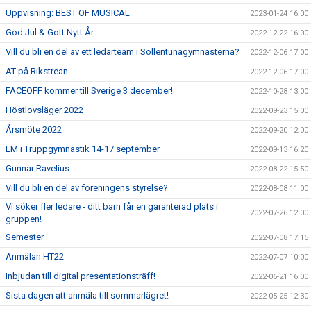
Uppvisning: BEST OF MUSICAL
2023-01-24 16:00
God Jul & Gott Nytt År
2022-12-22 16:00
Vill du bli en del av ett ledarteam i Sollentunagymnasterna?
2022-12-06 17:00
AT på Rikstrean
2022-12-06 17:00
FACEOFF kommer till Sverige 3 december!
2022-10-28 13:00
Höstlovsläger 2022
2022-09-23 15:00
Årsmöte 2022
2022-09-20 12:00
EM i Truppgymnastik 14-17 september
2022-09-13 16:20
Gunnar Ravelius
2022-08-22 15:50
Vill du bli en del av föreningens styrelse?
2022-08-08 11:00
Vi söker fler ledare - ditt barn får en garanterad plats i
2022-07-26 12:00
gruppen!
Semester
2022-07-08 17:15
Anmälan HT22
2022-07-07 10:00
Inbjudan till digital presentationsträff!
2022-06-21 16:00
Sista dagen att anmäla till sommarlägret!
2022-05-25 12:30