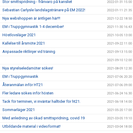
Stor smittspridning - frånvaro på kansliet
2022-01-31 15:00
Sebastian Carlysle landslagstränare på EM 2022!
2022-01-11 21:35
Nya webshoppen är äntligen här!!!
2021-12-22 18:50
EM i Truppgymnastik 1-4 december!
2021-11-30 16:43
Höstlovsläger 2021
2021-10-05 13:00
Kallelse till årsmöte 2021
2021-09-22 11:00
Anpassade riktlinjer vid träning
2021-09-13 15:00
2021-09-10 12:00
Nya styrelseledamöter sökes!
2021-08-09 12:30
EM i Truppgymnastik
2021-07-06 20:20
Återanmälan inför HT21
2021-07-06 09:00
Fler ledare sökes inför hösten
2021-06-24 16:30
Tack för terminen, vi inväntar halltider för ht21.
2021-06-18 14:00
Sommarläger 2021
2021-05-20 17:00
Med anledning av ökad smittspridning, covid 19
2021-03-05 19:10
Utbildande material i videoformat!
2021-03-04 18:00