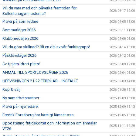
2026-06-29 14:15
Vill du vara med och påverka framtiden för
2026-06-17 12:00
Sollentunagymnasterna?
Prova på som ledare
2026-06-05 13:00
Sommarläger 2026
2026-05-11 11:00
Klubbmedaljen 2026
2026-05-08 08:00
Vill du göra skillnad? Bli en del av vår funkisgrupp!
2026-04-14 16:00
Påsklovsläger 2026
2026-03-12 08:00
Ge tjejers idrott plats!
2026-03-08 12:00
ANMÄL TILL SPORTLOVSLÄGER 2026
2026-02-04 08:00
UPPVISNINGEN 21-22 FEBRUARI - INSTÄLLT
2026-02-03 14:00
Köp & sälj
2026-01-28 15:15
Ny samarbetspartner
2025-12-09 18:00
Prova på- nya ledare!
2025-12-09 16:13
Fredrik Forssberg har hastigt lämnat oss
2025-12-05 16:00
Uppdatering fritidskortet och information om anmälan
2025-11-11 17:20
VT26