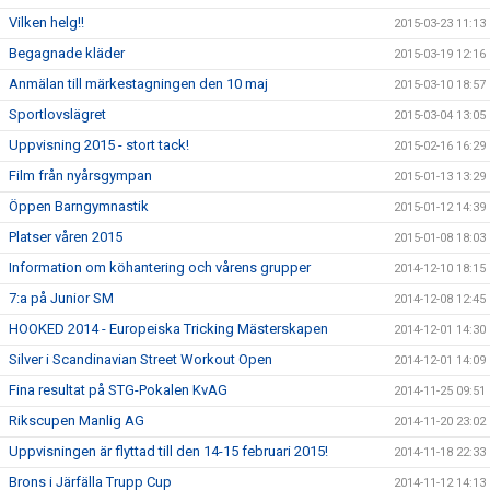
Vilken helg!!
2015-03-23 11:13
Begagnade kläder
2015-03-19 12:16
Anmälan till märkestagningen den 10 maj
2015-03-10 18:57
Sportlovslägret
2015-03-04 13:05
Uppvisning 2015 - stort tack!
2015-02-16 16:29
Film från nyårsgympan
2015-01-13 13:29
Öppen Barngymnastik
2015-01-12 14:39
Platser våren 2015
2015-01-08 18:03
Information om köhantering och vårens grupper
2014-12-10 18:15
7:a på Junior SM
2014-12-08 12:45
HOOKED 2014 - Europeiska Tricking Mästerskapen
2014-12-01 14:30
Silver i Scandinavian Street Workout Open
2014-12-01 14:09
Fina resultat på STG-Pokalen KvAG
2014-11-25 09:51
Rikscupen Manlig AG
2014-11-20 23:02
Uppvisningen är flyttad till den 14-15 februari 2015!
2014-11-18 22:33
Brons i Järfälla Trupp Cup
2014-11-12 14:13