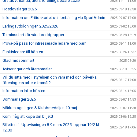
Grattis Amanda, årets föreningsledare 2025!
2025-11-11 11:00
Höstlovsläger 2025
2025-09-18 19:30
Information om Fritidskortet och betalning via SportAdmin
2025-09-07 17:00
Lärlingsutbildningen 2025/2026
2025-09-02 18:00
Terminsstart för våra breddgrupper
2025-08-28 15:19
Prova-på pass för intresserade ledare med barn
2025-08-11 11:00
Funkisledare till hösten
2025-06-24 16:37
Glad midsommar!
2025-06-20
Aviseringar och återanmälan
2025-06-19 08:55
Vill du sitta med i styrelsen och vara med och påverka
2025-06-17 17:00
föreningens arbete framåt?
Information inför hösten
2025-05-14 15:05
Sommarläger 2025
2025-05-07 14:53
Märkestagningen & Klubbmedaljen 10 maj
2025-05-07 11:38
Kom ihåg att köpa din biljett!
2025-03-06 12:25
Biljetter till Uppvisningen 8-9 mars 2025: öppnar 19/2 kl.
2025-02-18 17:06
12.00