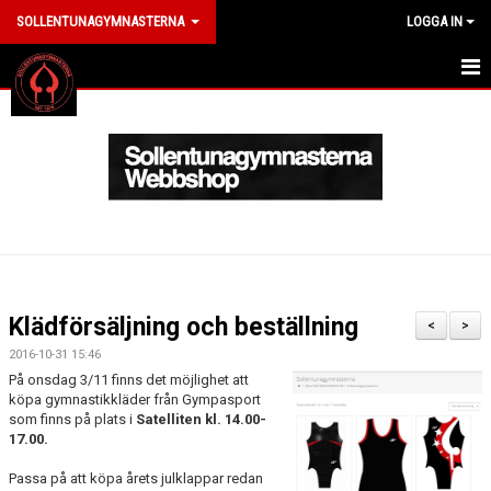
SOLLENTUNAGYMNASTERNA
LOGGA IN
HEM
ANMÄL DIG HÄR
OM KLUBBEN
LEDARE
MEDLEM
Klädförsäljning och beställning
<
>
ARRANGEMANG
2016-10-31 15:46
På onsdag 3/11 finns det möjlighet att
köpa gymnastikkläder från Gympasport
KLÄDER
som finns på plats i
Satelliten kl. 14.00-
17.00.
NYHETER
Passa på att köpa årets julklappar redan