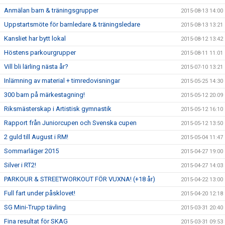
Anmälan barn & träningsgrupper
2015-08-13 14:00
Uppstartsmöte för barnledare & träningsledare
2015-08-13 13:21
Kansliet har bytt lokal
2015-08-12 13:42
Höstens parkourgrupper
2015-08-11 11:01
Vill bli lärling nästa år?
2015-07-10 13:21
Inlämning av material + timredovisningar
2015-05-25 14:30
300 barn på märkestagning!
2015-05-12 20:09
Riksmästerskap i Artistisk gymnastik
2015-05-12 16:10
Rapport från Juniorcupen och Svenska cupen
2015-05-12 13:50
2 guld till August i RM!
2015-05-04 11:47
Sommarläger 2015
2015-04-27 19:00
Silver i RT2!
2015-04-27 14:03
PARKOUR & STREETWORKOUT FÖR VUXNA! (+18 år)
2015-04-22 13:00
Full fart under påsklovet!
2015-04-20 12:18
SG Mini-Trupp tävling
2015-03-31 20:40
Fina resultat för SKAG
2015-03-31 09:53