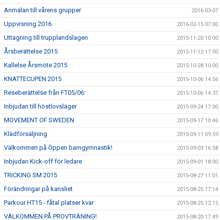
Anmälan till vårens grupper
2016-03-07
Uppvisning 2016
2016-02-15 07:00
Uttagning till trupplandslagen
2015-11-20 10:00
Årsberättelse 2015
2015-11-12 17:00
Kallelse Årsmöte 2015
2015-10-28 10:00
KNATTECUPEN 2015
2015-10-06 14:56
Reseberättelse från FT05/06:
2015-10-06 14:37
Inbjudan till höstlovsläger
2015-09-24 17:00
MOVEMENT OF SWEDEN
2015-09-17 10:46
Klädförsäljning
2015-09-11 09:59
Välkommen på Öppen barngymnastik!
2015-09-03 16:58
Inbjudan Kick-off för ledare
2015-09-01 18:00
TRICKING SM 2015
2015-08-27 11:01
Förändringar på kansliet
2015-08-25 17:14
Parkour HT15 - fåtal platser kvar
2015-08-25 12:15
VÄLKOMMEN PÅ PROVTRÄNING!
2015-08-20 17:49