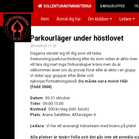
SOLLENTUNAGYMNASTERNA
BARNGRUPPER
TR
Hem
Anmäl dig här
Om klubben
Ledare
Parkourläger under höstlovet
2014-09-29 11:25
Dagarna vänder sig till dig som vill testa
freerunning/parkour/tricking eller du som redan är aktiv men
vill lära dig mer! Inga förkunskaper krävs men du är
välkommen även om du provat förut eller är aktiv i en grupp.
Vi delar upp grupper efter ålder och
nybörjar/fortsättningsnivå.
Du måste vara minst 10år
(född 2004).
Datum:
30-31 oktober
Tider:
09.00-15.00
Kostnad:
300 kr/dag (inkl. lunch)
Plats:
Arena Satelliten, Allfarvägen 4
Ledare:
Vi har ett ansvarigt tränarteam med licens på plats!
Alla platser är tyvärr fulla och det går inte att anmäla si