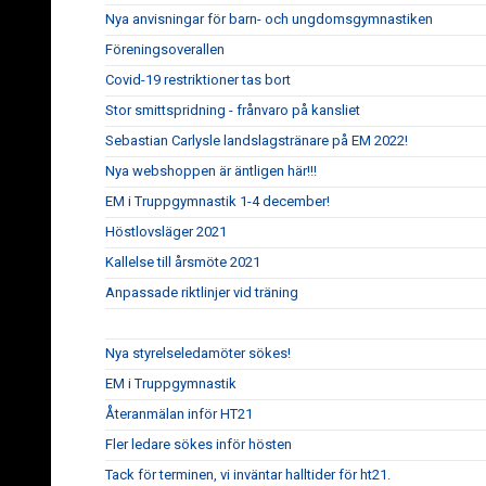
Nya anvisningar för barn- och ungdomsgymnastiken
Föreningsoverallen
Covid-19 restriktioner tas bort
Stor smittspridning - frånvaro på kansliet
Sebastian Carlysle landslagstränare på EM 2022!
Nya webshoppen är äntligen här!!!
EM i Truppgymnastik 1-4 december!
Höstlovsläger 2021
Kallelse till årsmöte 2021
Anpassade riktlinjer vid träning
Nya styrelseledamöter sökes!
EM i Truppgymnastik
Återanmälan inför HT21
Fler ledare sökes inför hösten
Tack för terminen, vi inväntar halltider för ht21.