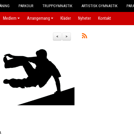
ÄNING
PARKOUR
TRUPPGYMNASTIK
ARTISTISK GYMNASTIK
PAR
Medlem
Arrangemang
Kläder
Nyheter
Kontakt
<
>
g.