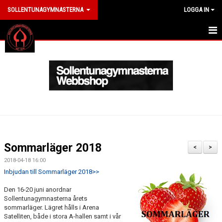
SOLLENTUNAGYMNASTERNA
LOGGA IN
HEM
ANMÄL DIG HÄR
OM KLUBBEN
LEDARE
MEDLEM
Sommarläger 2018
<
>
ARRANGEMANG
2018-04-18 16:00
Inbjudan till Sommarläger 2018>>
KLÄDER
Den 16-20 juni anordnar
Sollentunagymnasterna årets
NYHETER
sommarläger. Lägret hålls i Arena
Satelliten, både i stora A-hallen samt i vår