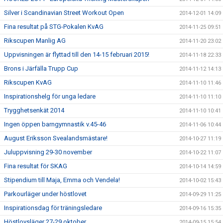
Silver i Scandinavian Street Workout Open
2014-12-01 14:09
Fina resultat på STG-Pokalen KvAG
2014-11-25 09:51
Rikscupen Manlig AG
2014-11-20 23:02
Uppvisningen är flyttad till den 14-15 februari 2015!
2014-11-18 22:33
Brons i Järfälla Trupp Cup
2014-11-12 14:13
Rikscupen KvAG
2014-11-10 11:46
Inspirationshelg för unga ledare
2014-11-10 11:10
Trygghetsenkät 2014
2014-11-10 10:41
Ingen öppen barngymnastik v.45-46
2014-11-06 10:44
August Eriksson Svealandsmästare!
2014-10-27 11:19
Juluppvisning 29-30 november
2014-10-22 11:07
Fina resultat för SKAG
2014-10-14 14:59
Stipendium till Maja, Emma och Vendela!
2014-10-02 15:43
Parkourläger under höstlovet
2014-09-29 11:25
Inspirationsdag för träningsledare
2014-09-16 15:35
Höstlovsläger 27-29 oktober
2014-09-15 15:54