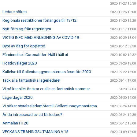
2020-11-27 10:30
Ledare sökes
2020-11-26 15:00
Regionala restriktioner förlängda till 13/12
2020-11-20 15:20
Nytt förslag från regeringen
2020-11-17 11:00
VIKTIG INFO MED ANLEDNING AV COVID-19
2020-10-29 18:04
Byte av dag för öppettid
2020-10-12 09:30
Påminnelse i Coronatider- Håll i håll ut
2020-10-02 12:32
Höstlovsläger 2020
2020-09-29 12:00
Kallelse till Sollentunagymnasternas årsmöte 2020
2020-09-22 18:00
Tack alla fantastiska lägerledare!
2020-08-14 17:00
Vi på kansliet önskar er alla en fantastisk sommar
2020-07-03
Lägerdagar 2020
2020-06-30 14:00
Vi söker styrelseledamöter till Sollentunagymnasterna
2020-06-24 14:30
Är du intresserad av att bli ledare?
2020-06-24 10:30
Anmälan HT20
2020-06-12 18:00
VECKANS TRÄNINGSUTMANING V.15
2020-04-09 16:00