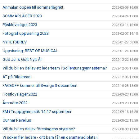
Anmälan öppen till sommarlägret!
2023-05-09 16:00
SOMMARLÄGER 2023
2023-04-24 17:00
Påsklovsläger 2023
2023-03-14 16:00
Fotograf uppvisning 2023
2023-02-07 14:15
NYHETSBREV
2023-01-27 08:00
Uppvisning: BEST OF MUSICAL
2023-01-24 16:00
God Jul & Gott Nytt År
2022-12-22 16:00
Vill du bli en del av ett ledarteam i Sollentunagymnasterna?
2022-12-06 17:00
AT på Rikstrean
2022-12-06 17:00
FACEOFF kommer till Sverige 3 december!
2022-10-28 13:00
Höstlovsläger 2022
2022-09-23 15:00
Årsmöte 2022
2022-09-20 12:00
EM i Truppgymnastik 14-17 september
2022-09-13 16:20
Gunnar Ravelius
2022-08-22 15:50
Vill du bli en del av föreningens styrelse?
2022-08-08 11:00
Vi söker fler ledare - ditt barn får en garanterad plats i