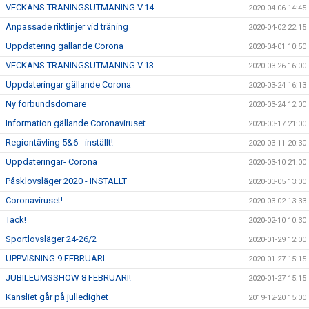
VECKANS TRÄNINGSUTMANING V.14
2020-04-06 14:45
Anpassade riktlinjer vid träning
2020-04-02 22:15
Uppdatering gällande Corona
2020-04-01 10:50
VECKANS TRÄNINGSUTMANING V.13
2020-03-26 16:00
Uppdateringar gällande Corona
2020-03-24 16:13
Ny förbundsdomare
2020-03-24 12:00
Information gällande Coronaviruset
2020-03-17 21:00
Regiontävling 5&6 - inställt!
2020-03-11 20:30
Uppdateringar- Corona
2020-03-10 21:00
Påsklovsläger 2020 - INSTÄLLT
2020-03-05 13:00
Coronaviruset!
2020-03-02 13:33
Tack!
2020-02-10 10:30
Sportlovsläger 24-26/2
2020-01-29 12:00
UPPVISNING 9 FEBRUARI
2020-01-27 15:15
JUBILEUMSSHOW 8 FEBRUARI!
2020-01-27 15:15
Kansliet går på julledighet
2019-12-20 15:00