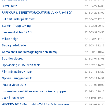
Silver i RT2!
2015-04-27 14:03
PARKOUR & STREETWORKOUT FÖR VUXNA! (+18 år)
2015-04-22 13:00
Full fart under påsklovet!
2015-04-20 12:18
SG Mini-Trupp tävling
2015-03-31 20:40
Fina resultat för SKAG
2015-03-31 09:53
Vilken helg!!
2015-03-23 11:13
Begagnade kläder
2015-03-19 12:16
Anmälan till märkestagningen den 10 maj
2015-03-10 18:57
Sportlovslägret
2015-03-04 13:05
Uppvisning 2015 - stort tack!
2015-02-16 16:29
Film från nyårsgympan
2015-01-13 13:29
Öppen Barngymnastik
2015-01-12 14:39
Platser våren 2015
2015-01-08 18:03
Information om köhantering och vårens grupper
2014-12-10 18:15
7:a på Junior SM
2014-12-08 12:45
HOOKED 2014 - Europeiska Tricking Mästerskapen
2014-12-01 14:30