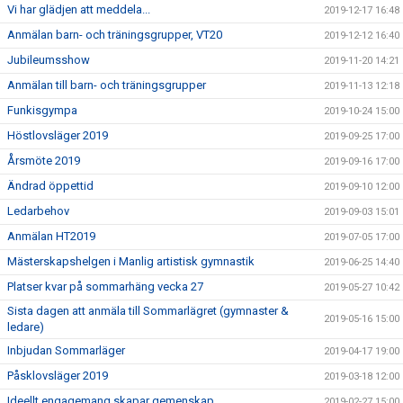
Vi har glädjen att meddela...
2019-12-17 16:48
Anmälan barn- och träningsgrupper, VT20
2019-12-12 16:40
Jubileumsshow
2019-11-20 14:21
Anmälan till barn- och träningsgrupper
2019-11-13 12:18
Funkisgympa
2019-10-24 15:00
Höstlovsläger 2019
2019-09-25 17:00
Årsmöte 2019
2019-09-16 17:00
Ändrad öppettid
2019-09-10 12:00
Ledarbehov
2019-09-03 15:01
Anmälan HT2019
2019-07-05 17:00
Mästerskapshelgen i Manlig artistisk gymnastik
2019-06-25 14:40
Platser kvar på sommarhäng vecka 27
2019-05-27 10:42
Sista dagen att anmäla till Sommarlägret (gymnaster &
2019-05-16 15:00
ledare)
Inbjudan Sommarläger
2019-04-17 19:00
Påsklovsläger 2019
2019-03-18 12:00
Ideellt engagemang skapar gemenskap
2019-02-27 15:00