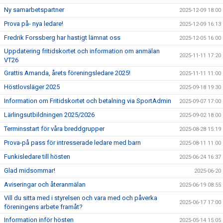
Ny samarbetspartner
2025-12-09 18:00
Prova på- nya ledare!
2025-12-09 16:13
Fredrik Forssberg har hastigt lämnat oss
2025-12-05 16:00
Uppdatering fritidskortet och information om anmälan
2025-11-11 17:20
VT26
Grattis Amanda, årets föreningsledare 2025!
2025-11-11 11:00
Höstlovsläger 2025
2025-09-18 19:30
Information om Fritidskortet och betalning via SportAdmin
2025-09-07 17:00
Lärlingsutbildningen 2025/2026
2025-09-02 18:00
Terminsstart för våra breddgrupper
2025-08-28 15:19
Prova-på pass för intresserade ledare med barn
2025-08-11 11:00
Funkisledare till hösten
2025-06-24 16:37
Glad midsommar!
2025-06-20
Aviseringar och återanmälan
2025-06-19 08:55
Vill du sitta med i styrelsen och vara med och påverka
2025-06-17 17:00
föreningens arbete framåt?
Information inför hösten
2025-05-14 15:05