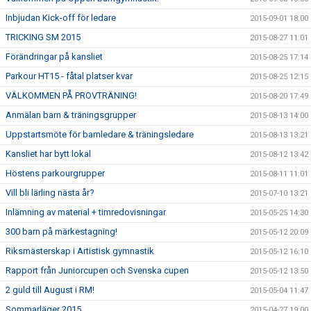
Inbjudan Kick-off för ledare
2015-09-01 18:00
TRICKING SM 2015
2015-08-27 11:01
Förändringar på kansliet
2015-08-25 17:14
Parkour HT15 - fåtal platser kvar
2015-08-25 12:15
VÄLKOMMEN PÅ PROVTRÄNING!
2015-08-20 17:49
Anmälan barn & träningsgrupper
2015-08-13 14:00
Uppstartsmöte för barnledare & träningsledare
2015-08-13 13:21
Kansliet har bytt lokal
2015-08-12 13:42
Höstens parkourgrupper
2015-08-11 11:01
Vill bli lärling nästa år?
2015-07-10 13:21
Inlämning av material + timredovisningar
2015-05-25 14:30
300 barn på märkestagning!
2015-05-12 20:09
Riksmästerskap i Artistisk gymnastik
2015-05-12 16:10
Rapport från Juniorcupen och Svenska cupen
2015-05-12 13:50
2 guld till August i RM!
2015-05-04 11:47
Sommarläger 2015
2015-04-27 19:00