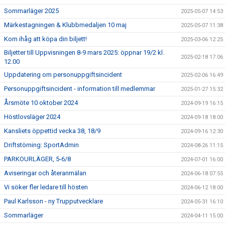
Sommarläger 2025
2025-05-07 14:53
Märkestagningen & Klubbmedaljen 10 maj
2025-05-07 11:38
Kom ihåg att köpa din biljett!
2025-03-06 12:25
Biljetter till Uppvisningen 8-9 mars 2025: öppnar 19/2 kl.
2025-02-18 17:06
12.00
Uppdatering om personuppgiftsincident
2025-02-06 16:49
Personuppgiftsincident - information till medlemmar
2025-01-27 15:32
Årsmöte 10 oktober 2024
2024-09-19 16:15
Höstlovsläger 2024
2024-09-18 18:00
Kansliets öppettid vecka 38, 18/9
2024-09-16 12:30
Driftstörning: SportAdmin
2024-08-26 11:15
PARKOURLÄGER, 5-6/8
2024-07-01 16:00
Aviseringar och återanmälan
2024-06-18 07:55
Vi söker fler ledare till hösten
2024-06-12 18:00
Paul Karlsson - ny Trupputvecklare
2024-05-31 16:10
Sommarläger
2024-04-11 15:00