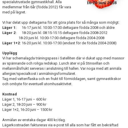
KONTAKT
specialutrustade gymnastikhall. Alla
medlemmar från 6år (födda 2012) får vara
med på lägret.
Vi har delat upp deltagarna för att göra plats för så många som möjligt:
Läger 1:
16-17 juni kl. 10:00-17:00 deltagare födda 2008 och äldre
Läger 2:
18-20 juni kl. 08:15-15:15 deltagare födda 2008-2012
18-20 juni kl. 10:00-17:00 deltagare födda 2004-2008
Läger 1+2:
16-20 juni kl. 10:00-17:00 (endast för de födda 2004-2008)
Upplägg
Vi har schemalagda träningspass i Satelliten där vi dukat upp med massor
av spännande och roliga redskap. Lunch äter vi på Stinsvillan och
mellanmålsfrukt serveras i anslutning till hallen. Var noga med att anmäla
allergier/specialkost i anmälningsformuläret.
Tag med vattenflaska och en frukt till förmiddagen, samt gymnastikskor
och ombyte för eventuell utomhusaktivitet.
Kostnad
Läger 1, 16-17 juni – 600 kr
Läger 2, 18-20 juni – 900 kr
Läger 1+2, 16-20 juni – 1500 kr
Anmälan av enstaka dagar 400 kr/dag.
Lägerkostnaden faktureras via e-post till alla som har fått en bekräftad