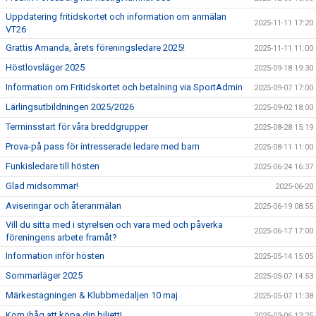
Uppdatering fritidskortet och information om anmälan
2025-11-11 17:20
VT26
Grattis Amanda, årets föreningsledare 2025!
2025-11-11 11:00
Höstlovsläger 2025
2025-09-18 19:30
Information om Fritidskortet och betalning via SportAdmin
2025-09-07 17:00
Lärlingsutbildningen 2025/2026
2025-09-02 18:00
Terminsstart för våra breddgrupper
2025-08-28 15:19
Prova-på pass för intresserade ledare med barn
2025-08-11 11:00
Funkisledare till hösten
2025-06-24 16:37
Glad midsommar!
2025-06-20
Aviseringar och återanmälan
2025-06-19 08:55
Vill du sitta med i styrelsen och vara med och påverka
2025-06-17 17:00
föreningens arbete framåt?
Information inför hösten
2025-05-14 15:05
Sommarläger 2025
2025-05-07 14:53
Märkestagningen & Klubbmedaljen 10 maj
2025-05-07 11:38
Kom ihåg att köpa din biljett!
2025-03-06 12:25