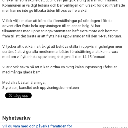
önskemål som skulle gått ut till oss i juli gick aldrig ut från kommunen.
KONTAKT
Kommunen är väldigt ledsna och ber verkligen om ursäkt för det inträffade
men kan nu inte ge tillbaka tiden till oss av flera skäl.
Vi fick välja mellan att köra alla föreställningar på söndagen i första
advent eller flytta hela uppvisningen till en annan helg. Vi har
tillsammans med uppvisningskommitteen haft extra möte och kommit
fram till att det bästa är att flytta hela uppvisningen till den 14-15 februari.
Vi tycker att det känns tråkigt att behöva ställa in uppvisningshelgen men
ser ändå att vi ger alla medlemmar bättre förutsättningar att kunna vara
med om vi flyttar hela uppvisningshelgen till den 14-15 februari.
Vi är dock säkra på att vi kan ordna en riktig kalasuppvisning i februari
med många glada barn.
Med allra bästa hälsningar,
Styrelsen, kansliet och uppvisningskommitéen
Nyhetsarkiv
Vill du vara med och påverka framtiden för