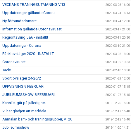
VECKANS TRÄNINGSUTMANING V.13
2020-03-26 16:00
Uppdateringar gällande Corona
2020-03-24 16:13
Ny förbundsdomare
2020-03-24 12:00
Information gällande Coronaviruset
2020-03-17 21:00
Regiontävling 5&6 - inställt!
2020-03-11 20:30
Uppdateringar- Corona
2020-03-10 21:00
Påsklovsläger 2020 - INSTÄLLT
2020-03-05 13:00
Coronaviruset!
2020-03-02 13:33
Tack!
2020-02-10 10:30
Sportlovsläger 24-26/2
2020-01-29 12:00
UPPVISNING 9 FEBRUARI
2020-01-27 15:15
JUBILEUMSSHOW 8 FEBRUARI!
2020-01-27 15:15
Kansliet går på julledighet
2019-12-20 15:00
Vi har glädjen att meddela...
2019-12-17 16:48
Anmälan barn- och träningsgrupper, VT20
2019-12-12 16:40
Jubileumsshow
2019-11-20 14:21