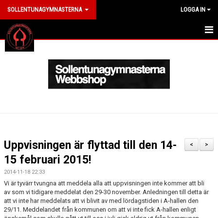
SOLLENTUNAGYMNASTERNA
LOGGA IN
HEM
ANMÄL DIG HÄR
OM KLUBBEN
LEDARE
MEDLEM
Uppvisningen är flyttad till den 14-
<
>
ARRANGEMANG
15 februari 2015!
2014-11-18 22:33
KLÄDER
Vi är tyvärr tvungna att meddela alla att uppvisningen inte kommer att bli
av som vi tidigare meddelat den 29-30 november. Anledningen till detta är
NYHETER
att vi inte har meddelats att vi blivit av med lördagstiden i A-hallen den
29/11. Meddelandet från kommunen om att vi inte fick A-hallen enligt