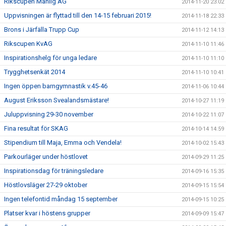
Rikscupen Manlig AG
2014-11-20 23:02
Uppvisningen är flyttad till den 14-15 februari 2015!
2014-11-18 22:33
Brons i Järfälla Trupp Cup
2014-11-12 14:13
Rikscupen KvAG
2014-11-10 11:46
Inspirationshelg för unga ledare
2014-11-10 11:10
Trygghetsenkät 2014
2014-11-10 10:41
Ingen öppen barngymnastik v.45-46
2014-11-06 10:44
August Eriksson Svealandsmästare!
2014-10-27 11:19
Juluppvisning 29-30 november
2014-10-22 11:07
Fina resultat för SKAG
2014-10-14 14:59
Stipendium till Maja, Emma och Vendela!
2014-10-02 15:43
Parkourläger under höstlovet
2014-09-29 11:25
Inspirationsdag för träningsledare
2014-09-16 15:35
Höstlovsläger 27-29 oktober
2014-09-15 15:54
Ingen telefontid måndag 15 september
2014-09-15 10:25
Platser kvar i höstens grupper
2014-09-09 15:47