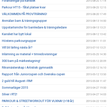
Förändringar på kansliet
2015-08-25 17:14
Parkour HT15 - fåtal platser kvar
2015-08-25 12:15
VÄLKOMMEN PÅ PROVTRÄNING!
2015-08-20 17:49
Anmälan barn & träningsgrupper
2015-08-13 14:00
Uppstartsmöte för barnledare & träningsledare
2015-08-13 13:21
Kansliet har bytt lokal
2015-08-12 13:42
Höstens parkourgrupper
2015-08-11 11:01
Vill bli lärling nästa år?
2015-07-10 13:21
Inlämning av material + timredovisningar
2015-05-25 14:30
300 barn på märkestagning!
2015-05-12 20:09
Riksmästerskap i Artistisk gymnastik
2015-05-12 16:10
Rapport från Juniorcupen och Svenska cupen
2015-05-12 13:50
2 guld till August i RM!
2015-05-04 11:47
Sommarläger 2015
2015-04-27 19:00
Silver i RT2!
2015-04-27 14:03
PARKOUR & STREETWORKOUT FÖR VUXNA! (+18 år)
2015-04-22 13:00