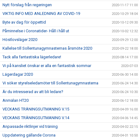
Nytt förslag från regeringen
2020-11-17 11:00
VIKTIG INFO MED ANLEDNING AV COVID-19
2020-10-29 18:04
Byte av dag för öppettid
2020-10-12 09:30
Påminnelse i Coronatider- Håll i håll ut
2020-10-02 12:32
Höstlovsläger 2020
2020-09-29 12:00
Kallelse till Sollentunagymnasternas årsmöte 2020
2020-09-22 18:00
Tack alla fantastiska lägerledare!
2020-08-14 17:00
Vi på kansliet önskar er alla en fantastisk sommar
2020-07-03
Lägerdagar 2020
2020-06-30 14:00
Vi söker styrelseledamöter till Sollentunagymnasterna
2020-06-24 14:30
Är du intresserad av att bli ledare?
2020-06-24 10:30
Anmälan HT20
2020-06-12 18:00
VECKANS TRÄNINGSUTMANING V.15
2020-04-09 16:00
VECKANS TRÄNINGSUTMANING V.14
2020-04-06 14:45
Anpassade riktlinjer vid träning
2020-04-02 22:15
Uppdatering gällande Corona
2020-04-01 10:50