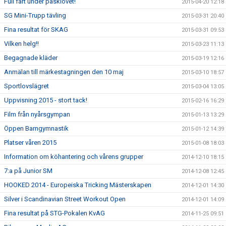
Full fart under påsklovet!
2015-04-20 12:18
SG Mini-Trupp tävling
2015-03-31 20:40
Fina resultat för SKAG
2015-03-31 09:53
Vilken helg!!
2015-03-23 11:13
Begagnade kläder
2015-03-19 12:16
Anmälan till märkestagningen den 10 maj
2015-03-10 18:57
Sportlovslägret
2015-03-04 13:05
Uppvisning 2015 - stort tack!
2015-02-16 16:29
Film från nyårsgympan
2015-01-13 13:29
Öppen Barngymnastik
2015-01-12 14:39
Platser våren 2015
2015-01-08 18:03
Information om köhantering och vårens grupper
2014-12-10 18:15
7:a på Junior SM
2014-12-08 12:45
HOOKED 2014 - Europeiska Tricking Mästerskapen
2014-12-01 14:30
Silver i Scandinavian Street Workout Open
2014-12-01 14:09
Fina resultat på STG-Pokalen KvAG
2014-11-25 09:51