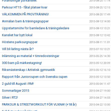
Förändringar på kansliet
2015-08-25 17:14
Parkour HT15 - fåtal platser kvar
2015-08-25 12:15
VÄLKOMMEN PÅ PROVTRÄNING!
2015-08-20 17:49
Anmälan barn & träningsgrupper
2015-08-13 14:00
Uppstartsmöte för barnledare & träningsledare
2015-08-13 13:21
Kansliet har bytt lokal
2015-08-12 13:42
Höstens parkourgrupper
2015-08-11 11:01
Vill bli lärling nästa år?
2015-07-10 13:21
Inlämning av material + timredovisningar
2015-05-25 14:30
300 barn på märkestagning!
2015-05-12 20:09
Riksmästerskap i Artistisk gymnastik
2015-05-12 16:10
Rapport från Juniorcupen och Svenska cupen
2015-05-12 13:50
2 guld till August i RM!
2015-05-04 11:47
Sommarläger 2015
2015-04-27 19:00
Silver i RT2!
2015-04-27 14:03
PARKOUR & STREETWORKOUT FÖR VUXNA! (+18 år)
2015-04-22 13:00