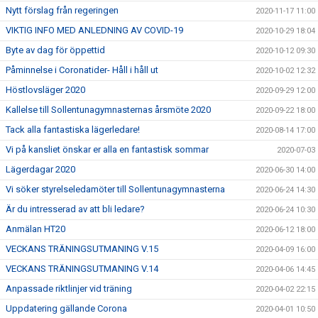
Nytt förslag från regeringen
2020-11-17 11:00
VIKTIG INFO MED ANLEDNING AV COVID-19
2020-10-29 18:04
Byte av dag för öppettid
2020-10-12 09:30
Påminnelse i Coronatider- Håll i håll ut
2020-10-02 12:32
Höstlovsläger 2020
2020-09-29 12:00
Kallelse till Sollentunagymnasternas årsmöte 2020
2020-09-22 18:00
Tack alla fantastiska lägerledare!
2020-08-14 17:00
Vi på kansliet önskar er alla en fantastisk sommar
2020-07-03
Lägerdagar 2020
2020-06-30 14:00
Vi söker styrelseledamöter till Sollentunagymnasterna
2020-06-24 14:30
Är du intresserad av att bli ledare?
2020-06-24 10:30
Anmälan HT20
2020-06-12 18:00
VECKANS TRÄNINGSUTMANING V.15
2020-04-09 16:00
VECKANS TRÄNINGSUTMANING V.14
2020-04-06 14:45
Anpassade riktlinjer vid träning
2020-04-02 22:15
Uppdatering gällande Corona
2020-04-01 10:50