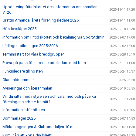
Uppdatering fritidskortet och information om anmälan
2025-11-11 17:20
VT26
Grattis Amanda, årets föreningsledare 2025!
2025-11-11 11:00
Höstlovsläger 2025
2025-09-18 19:30
Information om Fritidskortet och betalning via SportAdmin
2025-09-07 17:00
Lärlingsutbildningen 2025/2026
2025-09-02 18:00
Terminsstart för våra breddgrupper
2025-08-28 15:19
Prova-på pass för intresserade ledare med barn
2025-08-11 11:00
Funkisledare till hösten
2025-06-24 16:37
Glad midsommar!
2025-06-20
Aviseringar och återanmälan
2025-06-19 08:55
Vill du sitta med i styrelsen och vara med och påverka
2025-06-17 17:00
föreningens arbete framåt?
Information inför hösten
2025-05-14 15:05
Sommarläger 2025
2025-05-07 14:53
Märkestagningen & Klubbmedaljen 10 maj
2025-05-07 11:38
Kom ihåg att köpa din biljett!
2025-03-06 12:25