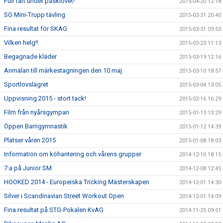
Full fart under påsklovet!
2015-04-20 12:18
SG Mini-Trupp tävling
2015-03-31 20:40
Fina resultat för SKAG
2015-03-31 09:53
Vilken helg!!
2015-03-23 11:13
Begagnade kläder
2015-03-19 12:16
Anmälan till märkestagningen den 10 maj
2015-03-10 18:57
Sportlovslägret
2015-03-04 13:05
Uppvisning 2015 - stort tack!
2015-02-16 16:29
Film från nyårsgympan
2015-01-13 13:29
Öppen Barngymnastik
2015-01-12 14:39
Platser våren 2015
2015-01-08 18:03
Information om köhantering och vårens grupper
2014-12-10 18:15
7:a på Junior SM
2014-12-08 12:45
HOOKED 2014 - Europeiska Tricking Mästerskapen
2014-12-01 14:30
Silver i Scandinavian Street Workout Open
2014-12-01 14:09
Fina resultat på STG-Pokalen KvAG
2014-11-25 09:51