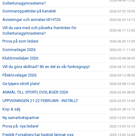
2026-08-04 12:00
Sollentunagymnasterna?
Sommaröppettider på kansliet
2026-07-02 18:00
Aviseringar och anmälan till HT26
2026-06-29 14:15
Vill du vara med och påverka framtiden för
2026-06-17 12:00
Sollentunagymnasterna?
Prova på som ledare
2026-06-05 13:00
Sommarläger 2026
2026-05-11 11:00
Klubbmedaljen 2026
2026-05-08 08:00
Vill du göra skillnad? Bli en del av vår funkisgrupp!
2026-04-14 16:00
Påsklovsläger 2026
2026-03-12 08:00
Ge tjejers idrott plats!
2026-03-08 12:00
ANMÄL TILL SPORTLOVSLÄGER 2026
2026-02-04 08:00
UPPVISNINGEN 21-22 FEBRUARI - INSTÄLLT
2026-02-03 14:00
Köp & sälj
2026-01-28 15:15
Ny samarbetspartner
2025-12-09 18:00
Prova på- nya ledare!
2025-12-09 16:13
Fredrik Forssberg har hastigt lämnat oss
2025-12-05 16:00