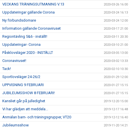
VECKANS TRÄNINGSUTMANING V.13
2020-03-26 16:00
Uppdateringar gällande Corona
2020-03-24 16:13
Ny förbundsdomare
2020-03-24 12:00
Information gällande Coronaviruset
2020-03-17 21:00
Regiontävling 5&6 - inställt!
2020-03-11 20:30
Uppdateringar- Corona
2020-03-10 21:00
Påsklovsläger 2020 - INSTÄLLT
2020-03-05 13:00
Coronaviruset!
2020-03-02 13:33
Tack!
2020-02-10 10:30
Sportlovsläger 24-26/2
2020-01-29 12:00
UPPVISNING 9 FEBRUARI
2020-01-27 15:15
JUBILEUMSSHOW 8 FEBRUARI!
2020-01-27 15:15
Kansliet går på julledighet
2019-12-20 15:00
Vi har glädjen att meddela...
2019-12-17 16:48
Anmälan barn- och träningsgrupper, VT20
2019-12-12 16:40
Jubileumsshow
2019-11-20 14:21