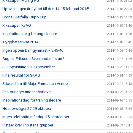
Rikscupen Manlig AG
2014-11-20 23:02
Uppvisningen är flyttad till den 14-15 februari 2015!
2014-11-18 22:33
Brons i Järfälla Trupp Cup
2014-11-12 14:13
Rikscupen KvAG
2014-11-10 11:46
Inspirationshelg för unga ledare
2014-11-10 11:10
Trygghetsenkät 2014
2014-11-10 10:41
Ingen öppen barngymnastik v.45-46
2014-11-06 10:44
August Eriksson Svealandsmästare!
2014-10-27 11:19
Juluppvisning 29-30 november
2014-10-22 11:07
Fina resultat för SKAG
2014-10-14 14:59
Stipendium till Maja, Emma och Vendela!
2014-10-02 15:43
Parkourläger under höstlovet
2014-09-29 11:25
Inspirationsdag för träningsledare
2014-09-16 15:35
Höstlovsläger 27-29 oktober
2014-09-15 15:54
Ingen telefontid måndag 15 september
2014-09-15 10:25
Platser kvar i höstens grupper
2014-09-09 15:47