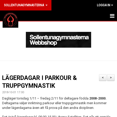
SOLLENTUNAGYMNASTERNA
LOGGA IN
HEM
ANMÄL DIG HÄR
OM KLUBBEN
LEDARE
MEDLEM
LÄGERDAGAR I PARKOUR &
<
>
ARRANGEMANG
TRUPPGYMNASTIK
2018-10-01 17:00
KLÄDER
Dagläger torsdag 1/11 – fredag 2/11 för deltagare födda
2008-2000.
Deltagarna väljer inriktning parkour eller truppgymnastik men kommer
NYHETER
under lägerdagarna även att få prova på den andra diciplinen.
Det är två lägerdagar kl. 09.00-15.00 i Arena Satelliten. Det går att anmäla