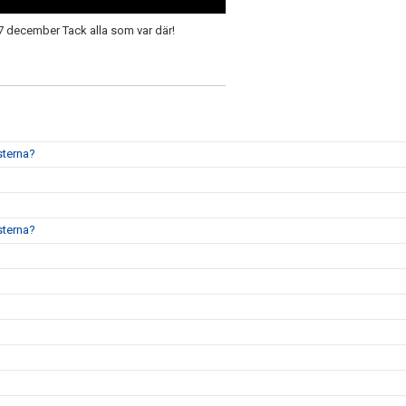
 27 december
Tack alla som var där!
sterna?
sterna?