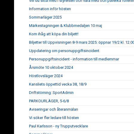
Vill du sitta med i styrelsen och vara med och påverka fören
Information inför hösten
Sommarläger 2025
Märkestagningen & Klubbmedaljen 10 maj
Kom ihåg att köpa din biljett!
Biljetter till Uppvisningen 8-9 mars 2025: öppnar 19/2 kl. 12.0
Uppdatering om personuppgiftsincident
Personuppgiftsincident - information till medlemmar
Årsmöte 10 oktober 2024
Höstlovsläger 2024
Kansliets öppettid vecka 38, 18/9
Driftstörning: SportAdmin
PARKOURLÄGER, 5-6/8
Aviseringar och återanmälan
Vi söker fler ledare till hösten
Paul Karlsson - ny Trupputvecklare