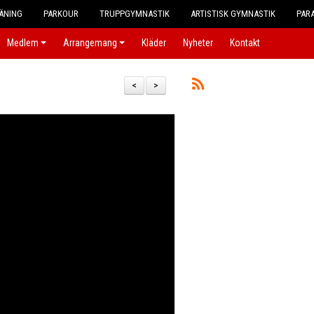
ÄNING
PARKOUR
TRUPPGYMNASTIK
ARTISTISK GYMNASTIK
PAR
Medlem
Arrangemang
Kläder
Nyheter
Kontakt
<
>