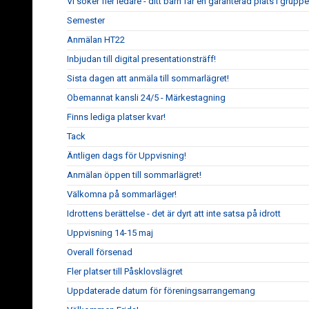
Vi söker fler ledare - ditt barn får en garanterad plats i gruppe
Semester
Anmälan HT22
Inbjudan till digital presentationsträff!
Sista dagen att anmäla till sommarlägret!
Obemannat kansli 24/5 - Märkestagning
Finns lediga platser kvar!
Tack
Äntligen dags för Uppvisning!
Anmälan öppen till sommarlägret!
Välkomna på sommarläger!
Idrottens berättelse - det är dyrt att inte satsa på idrott
Uppvisning 14-15 maj
Overall försenad
Fler platser till Påsklovslägret
Uppdaterade datum för föreningsarrangemang