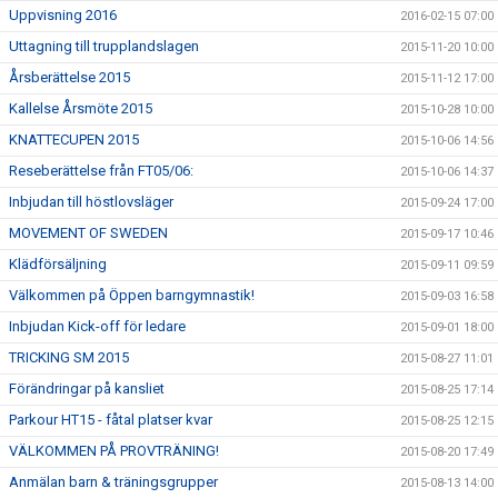
Uppvisning 2016
2016-02-15 07:00
Uttagning till trupplandslagen
2015-11-20 10:00
Årsberättelse 2015
2015-11-12 17:00
Kallelse Årsmöte 2015
2015-10-28 10:00
KNATTECUPEN 2015
2015-10-06 14:56
Reseberättelse från FT05/06:
2015-10-06 14:37
Inbjudan till höstlovsläger
2015-09-24 17:00
MOVEMENT OF SWEDEN
2015-09-17 10:46
Klädförsäljning
2015-09-11 09:59
Välkommen på Öppen barngymnastik!
2015-09-03 16:58
Inbjudan Kick-off för ledare
2015-09-01 18:00
TRICKING SM 2015
2015-08-27 11:01
Förändringar på kansliet
2015-08-25 17:14
Parkour HT15 - fåtal platser kvar
2015-08-25 12:15
VÄLKOMMEN PÅ PROVTRÄNING!
2015-08-20 17:49
Anmälan barn & träningsgrupper
2015-08-13 14:00