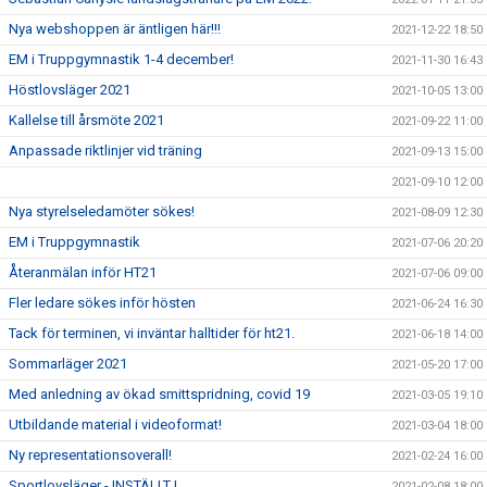
Nya webshoppen är äntligen här!!!
2021-12-22 18:50
EM i Truppgymnastik 1-4 december!
2021-11-30 16:43
Höstlovsläger 2021
2021-10-05 13:00
Kallelse till årsmöte 2021
2021-09-22 11:00
Anpassade riktlinjer vid träning
2021-09-13 15:00
2021-09-10 12:00
Nya styrelseledamöter sökes!
2021-08-09 12:30
EM i Truppgymnastik
2021-07-06 20:20
Återanmälan inför HT21
2021-07-06 09:00
Fler ledare sökes inför hösten
2021-06-24 16:30
Tack för terminen, vi inväntar halltider för ht21.
2021-06-18 14:00
Sommarläger 2021
2021-05-20 17:00
Med anledning av ökad smittspridning, covid 19
2021-03-05 19:10
Utbildande material i videoformat!
2021-03-04 18:00
Ny representationsoverall!
2021-02-24 16:00
Sportlovsläger - INSTÄLLT !
2021-02-08 18:00