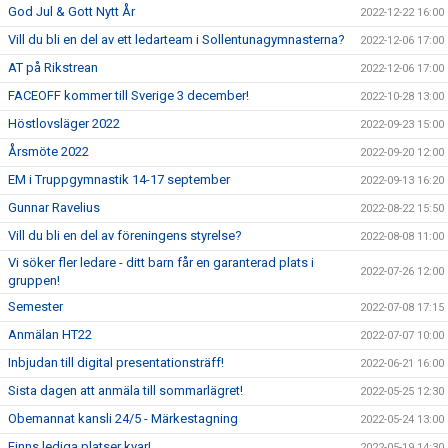
God Jul & Gott Nytt År
2022-12-22 16:00
Vill du bli en del av ett ledarteam i Sollentunagymnasterna?
2022-12-06 17:00
AT på Rikstrean
2022-12-06 17:00
FACEOFF kommer till Sverige 3 december!
2022-10-28 13:00
Höstlovsläger 2022
2022-09-23 15:00
Årsmöte 2022
2022-09-20 12:00
EM i Truppgymnastik 14-17 september
2022-09-13 16:20
Gunnar Ravelius
2022-08-22 15:50
Vill du bli en del av föreningens styrelse?
2022-08-08 11:00
Vi söker fler ledare - ditt barn får en garanterad plats i
2022-07-26 12:00
gruppen!
Semester
2022-07-08 17:15
Anmälan HT22
2022-07-07 10:00
Inbjudan till digital presentationsträff!
2022-06-21 16:00
Sista dagen att anmäla till sommarlägret!
2022-05-25 12:30
Obemannat kansli 24/5 - Märkestagning
2022-05-24 13:00
Finns lediga platser kvar!
2022-05-19 14:30