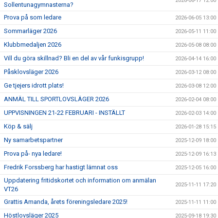
2026-06-17 12:00
Sollentunagymnasterna?
Prova på som ledare
2026-06-05 13:00
Sommarläger 2026
2026-05-11 11:00
Klubbmedaljen 2026
2026-05-08 08:00
Vill du göra skillnad? Bli en del av vår funkisgrupp!
2026-04-14 16:00
Påsklovsläger 2026
2026-03-12 08:00
Ge tjejers idrott plats!
2026-03-08 12:00
ANMÄL TILL SPORTLOVSLÄGER 2026
2026-02-04 08:00
UPPVISNINGEN 21-22 FEBRUARI - INSTÄLLT
2026-02-03 14:00
Köp & sälj
2026-01-28 15:15
Ny samarbetspartner
2025-12-09 18:00
Prova på- nya ledare!
2025-12-09 16:13
Fredrik Forssberg har hastigt lämnat oss
2025-12-05 16:00
Uppdatering fritidskortet och information om anmälan
2025-11-11 17:20
VT26
Grattis Amanda, årets föreningsledare 2025!
2025-11-11 11:00
Höstlovsläger 2025
2025-09-18 19:30