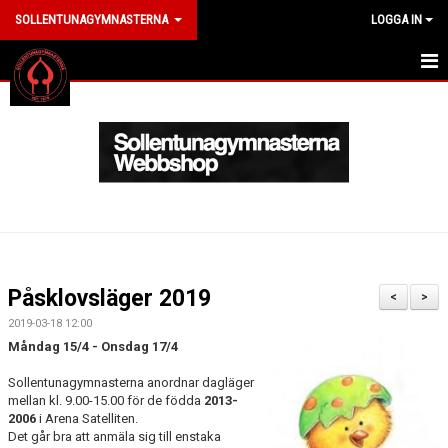
SOLLENTUNAGYMNASTERNA
LOGGA IN
HEM
ANMÄL DIG HÄR
OM KLUBBEN
LEDARE
MEDLEM
Påsklovsläger 2019
<
>
ARRANGEMANG
2019-03-18 12:00
Måndag 15/4 - Onsdag 17/4
KLÄDER
Sollentunagymnasterna anordnar dagläger
mellan kl. 9.00-15.00 för de födda
2013-
NYHETER
2006
i Arena Satelliten.
Det går bra att anmäla sig till enstaka