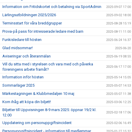
Information om Fritidskortet och betalning via SportAdmin
2025-09-07 17:00
Lärlingsutbildningen 2025/2026
2025-09-02 18:00
Terminsstart för våra breddgrupper
2025-08-28 15:19
Prova-på pass för intresserade ledare med barn
2025-08-11 11:00
Funkisledare till hösten
2025-06-24 16:37
Glad midsommar!
2025-06-20
Aviseringar och återanmälan
2025-06-19 08:55
Vill du sitta med i styrelsen och vara med och påverka
2025-06-17 17:00
föreningens arbete framåt?
Information inför hösten
2025-05-14 15:05
Sommarläger 2025
2025-05-07 14:53
Märkestagningen & Klubbmedaljen 10 maj
2025-05-07 11:38
Kom ihåg att köpa din biljett!
2025-03-06 12:25
Biljetter till Uppvisningen 8-9 mars 2025: öppnar 19/2 kl.
2025-02-18 17:06
12.00
Uppdatering om personuppgiftsincident
2025-02-06 16:49
Personuppgiftsincident - information till medlemmar
2025-01-27 15:32