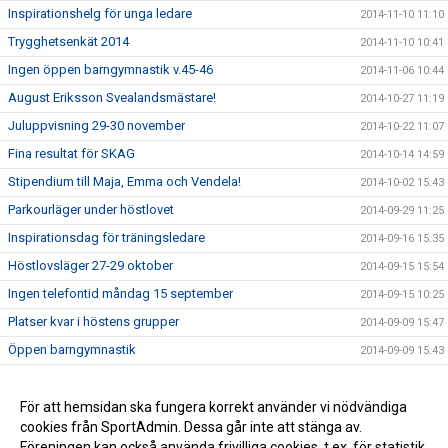
Inspirationshelg för unga ledare
2014-11-10 11:10
Trygghetsenkät 2014
2014-11-10 10:41
Ingen öppen barngymnastik v.45-46
2014-11-06 10:44
August Eriksson Svealandsmästare!
2014-10-27 11:19
Juluppvisning 29-30 november
2014-10-22 11:07
Fina resultat för SKAG
2014-10-14 14:59
Stipendium till Maja, Emma och Vendela!
2014-10-02 15:43
Parkourläger under höstlovet
2014-09-29 11:25
Inspirationsdag för träningsledare
2014-09-16 15:35
Höstlovsläger 27-29 oktober
2014-09-15 15:54
Ingen telefontid måndag 15 september
2014-09-15 10:25
Platser kvar i höstens grupper
2014-09-09 15:47
Öppen barngymnastik
2014-09-09 15:43
Anmäl dig till lärlingsutbildningen!
2014-07-01 11:23
Elina och Delia reder ut vad våra värdeord betyder :)
För att hemsidan ska fungera korrekt använder vi nödvändiga
2014-02-27 15:48
cookies från SportAdmin. Dessa går inte att stänga av.
Kom till Satelliten med din skola/förskola!
2013-10-08 10:19
Föreningen kan också använda frivilliga cookies, t.ex. för statistik