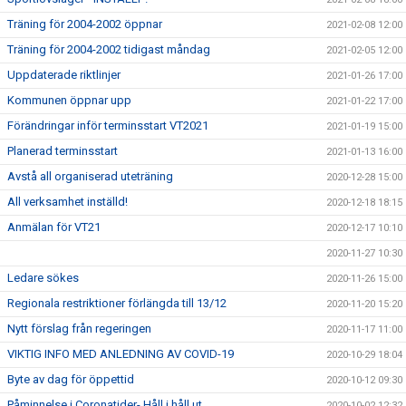
Träning för 2004-2002 öppnar
2021-02-08 12:00
Träning för 2004-2002 tidigast måndag
2021-02-05 12:00
Uppdaterade riktlinjer
2021-01-26 17:00
Kommunen öppnar upp
2021-01-22 17:00
Förändringar inför terminsstart VT2021
2021-01-19 15:00
Planerad terminsstart
2021-01-13 16:00
Avstå all organiserad uteträning
2020-12-28 15:00
All verksamhet inställd!
2020-12-18 18:15
Anmälan för VT21
2020-12-17 10:10
2020-11-27 10:30
Ledare sökes
2020-11-26 15:00
Regionala restriktioner förlängda till 13/12
2020-11-20 15:20
Nytt förslag från regeringen
2020-11-17 11:00
VIKTIG INFO MED ANLEDNING AV COVID-19
2020-10-29 18:04
Byte av dag för öppettid
2020-10-12 09:30
Påminnelse i Coronatider- Håll i håll ut
2020-10-02 12:32