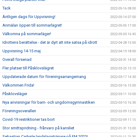
Tack
2022-05-16 08:00
Äntligen dags för Uppvisning!
2022-05-14 07:00
Anmälan öppen till sommarlägret!
2022-05-05 17:00
Välkomna på sommarläger!
2022-05-03 16:45
Idrottens berättelse - det är dyrt att inte satsa på idrott
2022-04-28 15:00
Uppvisning 14-15 maj
2022-04-19 18:00
Overall försenad
2022-03-31 14:50
Fler platser till Påsklovslägret
2022-03-25 15:10
Uppdaterade datum för föreningsarrangemang
2022-03-17 14:30
Välkommen Frida!
2022-03-16 15:00
Påsklovsläger
2022-03-11 10:00
Nya anvisningar för barn- och ungdomsgymnastiken
2022-03-10 16:30
Föreningsoverallen
2022-02-09 12:00
Covid-19 restriktioner tas bort
2022-02-09 11:15
Stor smittspridning - frånvaro på kansliet
2022-01-31 15:00
Sebastian Carlysle landslagstränare på EM 2022!
2022-01-11 21:35