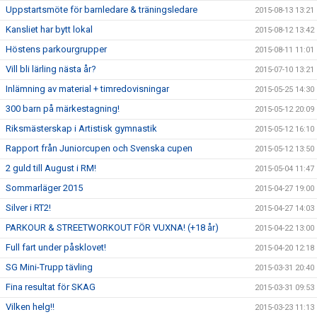
Uppstartsmöte för barnledare & träningsledare
2015-08-13 13:21
Kansliet har bytt lokal
2015-08-12 13:42
Höstens parkourgrupper
2015-08-11 11:01
Vill bli lärling nästa år?
2015-07-10 13:21
Inlämning av material + timredovisningar
2015-05-25 14:30
300 barn på märkestagning!
2015-05-12 20:09
Riksmästerskap i Artistisk gymnastik
2015-05-12 16:10
Rapport från Juniorcupen och Svenska cupen
2015-05-12 13:50
2 guld till August i RM!
2015-05-04 11:47
Sommarläger 2015
2015-04-27 19:00
Silver i RT2!
2015-04-27 14:03
PARKOUR & STREETWORKOUT FÖR VUXNA! (+18 år)
2015-04-22 13:00
Full fart under påsklovet!
2015-04-20 12:18
SG Mini-Trupp tävling
2015-03-31 20:40
Fina resultat för SKAG
2015-03-31 09:53
Vilken helg!!
2015-03-23 11:13