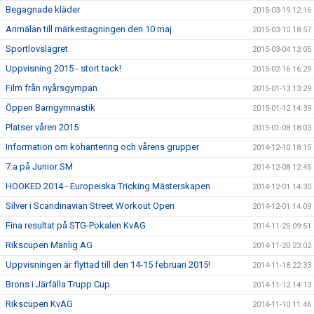
Begagnade kläder
2015-03-19 12:16
Anmälan till märkestagningen den 10 maj
2015-03-10 18:57
Sportlovslägret
2015-03-04 13:05
Uppvisning 2015 - stort tack!
2015-02-16 16:29
Film från nyårsgympan
2015-01-13 13:29
Öppen Barngymnastik
2015-01-12 14:39
Platser våren 2015
2015-01-08 18:03
Information om köhantering och vårens grupper
2014-12-10 18:15
7:a på Junior SM
2014-12-08 12:45
HOOKED 2014 - Europeiska Tricking Mästerskapen
2014-12-01 14:30
Silver i Scandinavian Street Workout Open
2014-12-01 14:09
Fina resultat på STG-Pokalen KvAG
2014-11-25 09:51
Rikscupen Manlig AG
2014-11-20 23:02
Uppvisningen är flyttad till den 14-15 februari 2015!
2014-11-18 22:33
Brons i Järfälla Trupp Cup
2014-11-12 14:13
Rikscupen KvAG
2014-11-10 11:46