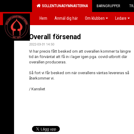
SOLLENTUNAGYMNASTERNA
BARNGRUPPER
TR
Hem
Anmäl dig här
Om klubben
Ledare
Overall försenad
2022-03-31 14:50
Vi har precis fått besked om att overallen kommer ta längre
tid än förväntat att få in i lager igen pga. covid-utbrott där
overallen produceras.
Så fort vi får besked om när overallens väntas levereras så
återkommer vi.
/ Kansliet