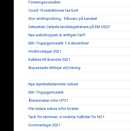
Föreningsoverallen
Covid-19 restriktioner tas bort
Stor smittspridning - frånvaro på kansliet
Sebastian Carlysle landslagstränare på EM 2022!
Nya webshoppen är äntligen här!!!
EM i Truppgymnastik 1-4 december!
Höstlovsläger 2021
Kallelse till årsmöte 2021
Anpassade riktlinjer vid träning
Nya styrelseledamöter sökes!
EM i Truppgymnastik
Återanmälan inför HT21
Fler ledare sökes inför hösten
Tack för terminen, vi inväntar halltider för ht21.
Sommarläger 2021