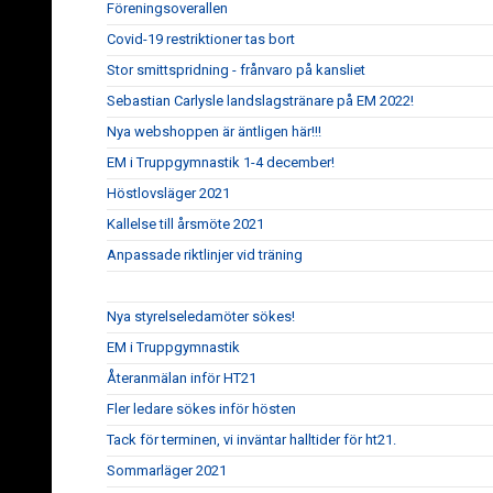
Föreningsoverallen
Covid-19 restriktioner tas bort
Stor smittspridning - frånvaro på kansliet
Sebastian Carlysle landslagstränare på EM 2022!
Nya webshoppen är äntligen här!!!
EM i Truppgymnastik 1-4 december!
Höstlovsläger 2021
Kallelse till årsmöte 2021
Anpassade riktlinjer vid träning
Nya styrelseledamöter sökes!
EM i Truppgymnastik
Återanmälan inför HT21
Fler ledare sökes inför hösten
Tack för terminen, vi inväntar halltider för ht21.
Sommarläger 2021