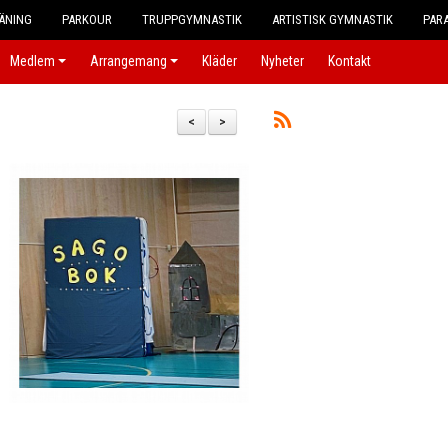
ÄNING
PARKOUR
TRUPPGYMNASTIK
ARTISTISK GYMNASTIK
PAR
Medlem
Arrangemang
Kläder
Nyheter
Kontakt
<
>