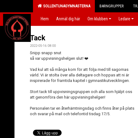
SOLLENTUNAGYMNASTERNA
BARNGRUPPER
TR
Hem
Anmäl dig här
Om klubben
Ledare
Tack
2022-05-16 08:00
Snipp snapp snut
så var uppvisningshelgen slut! ❤️
Vad kul att så många kom för att följa med till sagornas
värld.
Vi är stolta över alla deltagare och hoppas att ni är
inspirerade för framtida kapitel i gymnastikutvecklingen.
Stort tack till uppvisningsgruppen och alla som hjälpt oss
att genomföra den här uppvisningshelgen!
Personalen tar en återhämtningsdag och finns åter på plats
och svarar på mail och telefontid tisdag 17/5.